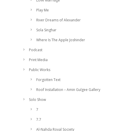
Love Marriage
Play Me
River Dreams of Alexander
Sola Singhar
Where Is The Apple Joshinder
Podcast
Print Media
Public Works
Forgotten Text
Roof Installation – Amin Gulgee Gallery
Solo Show
7
7.7
Al-Nahda Royal Society