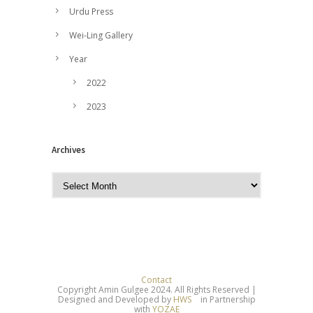
Urdu Press
Wei-Ling Gallery
Year
2022
2023
Archives
A
r
c
h
i
v
e
Contact
Copyright Amin Gulgee 2024. All Rights Reserved |
s
Designed and Developed by
HWS
in Partnership
with
YOZAE