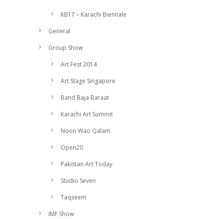
KB17 – Karachi Biennale
General
Group Show
Art Fest 2014
Art Stage Singapore
Band Baja Baraat
Karachi Art Summit
Noon Wao Qalam
Open20
Pakistan Art Today
Studio Seven
Taqseem
IMF Show