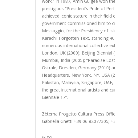
work.” In 1987, Amin Gulgee won the “Conger B.
prestigious “President’s Pride of Performance”
achieved iconic stature in their field of excellen
government commissioned him to create numerous
Messaggio, for the Presidency of Islamabad; Min
Karachi; Forgotten Text, standing 40 mt tall, fo
numerous international collective exhibitions, a
London, UK (2000); Beijing Biennial (2003); “Be
Mumbai, India (2005); “Paradise Lost,” WAH Cent
Ostrale, Dresden, Germany (2010) and “New Pa
Headquarters, New York, NY, USA (2016). He has 
Pakistan, Malaysia, Singapore, UAE, India, UK, P
the great international artists and curators, he
Biennale 17”.
Zètema Progetto Cultura Press Office
Gabriella Gnetti +39 06 82077305; +39 348 269
INFO