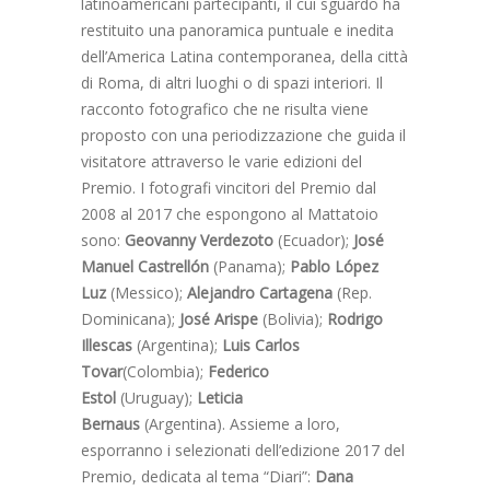
latinoamericani partecipanti, il cui sguardo ha
restituito una panoramica puntuale e inedita
dell’America Latina contemporanea, della città
di Roma, di altri luoghi o di spazi interiori. Il
racconto fotografico che ne risulta viene
proposto con una periodizzazione che guida il
visitatore attraverso le varie edizioni del
Premio. I fotografi vincitori del Premio dal
2008 al 2017 che espongono al Mattatoio
sono:
Geovanny Verdezoto
(Ecuador);
José
Manuel Castrellón
(Panama);
Pablo López
Luz
(Messico);
Alejandro Cartagena
(Rep.
Dominicana);
José Arispe
(Bolivia);
Rodrigo
Illescas
(Argentina);
Luis Carlos
Tovar
(Colombia);
Federico
Estol
(Uruguay);
Leticia
Bernaus
(Argentina). Assieme a loro,
esporranno i selezionati dell’edizione 2017 del
Premio, dedicata al tema “Diari”:
Dana