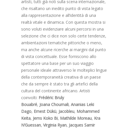
artisti, tutti già noti sulla scena internazionale,
che risaltano un inedito punto di vista legato
alla rappresentazione e all’identità di una
realtà vitale e dinamica. Con questa mostra si
sono voluti evidenziare alcuni percorsi in una
selezione che ci dice non solo certe tendenze,
ambientazioni tematiche pittoriche o meno,
ma anche alcune ricerche ai margini dal punto
di vista concettuale. Esse forniscono allo
spettatore una base per un suo viaggio
personale ideale attraverso le molteplici lingue
della contemporaneità creativa di un paese
che da sempre è stato tra gli artefici della
cultura del continente africano. Artisti
coinvolti:
Frédéric Bruly
Bouabré
,
Joana Choumali
,
Ananias Leki
Dago
,
Ernest Dükü
,
Jacobleu
,
Mohammed
Keita
,
Jems Koko Bi
,
Mathilde Moreau
,
Kra
N’Guessan
,
Virginia Ryan
,
Jacques Samir