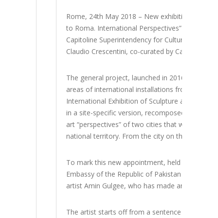
Rome, 24th May 2018 – New exhibition concept 
to Roma. International Perspectives” promoted 
Capitoline Superintendency for Cultural Heritag
Claudio Crescentini, co-curated by Carlotta Sc
The general project, launched in 2016, is dedicat
areas of international installations from Intern
International Exhibition of Sculpture and Installat
in a site-specific version, recomposed and remod
art “perspectives” of two cities that work to allo
national territory. From the city on the lagoon to
To mark this new appointment, held in collabo
Embassy of the Republic of Pakistan in Italy, an i
artist Amin Gulgee, who has made an art form ou
The artist starts off from a sentence in Arabic, t