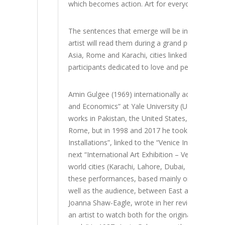
which becomes action. Art for everyone, therefore
The sentences that emerge will be inserted in s
artist will read them during a grand public per
Asia, Rome and Karachi, cities linked by the co
participants dedicated to love and peace.
Amin Gulgee (1969) internationally acclaimed arti
and Economics” at Yale University (U.S.A.), he beg
works in Pakistan, the United States, Europe and 
Rome, but in 1998 and 2017 he took part in “OPE
Installations”, linked to the “Venice International
next “International Art Exhibition – Venice Bie
world cities (Karachi, Lahore, Dubai, Nagoya, Ne
these performances, based mainly on works, sign
well as the audience, between East and West. Th
Joanna Shaw-Eagle, wrote in her review of his pe
an artist to watch both for the originality of hi