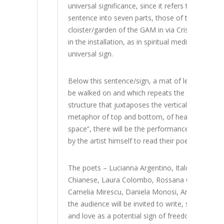
universal significance, since it refers to peace
sentence into seven parts, those of the title, wit
cloister/garden of the GAM in via Crispi. The se
in the installation, as in spiritual meditation, 
universal sign.
Below this sentence/sign, a mat of letters in ch
be walked on and which repeats the same senten
structure that juxtaposes the vertical lines of th
metaphor of top and bottom, of heaven and earth
space”, there will be the performance conceived 
by the artist himself to read their poems and te
The poets – Lucianna Argentino, Italo Benedetti,
Chianese, Laura Colombo, Rossana Coratella, Fr
Camelia Mirescu, Daniela Monosi, Angelo Palom
the audience will be invited to write, still start
and love as a potential sign of freedom of spir