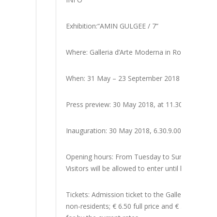
Exhibition:“AMIN GULGEE / 7”
Where: Galleria d’Arte Moderna in Rome, Via Fra
When: 31 May – 23 September 2018
Press preview: 30 May 2018, at 11.30 a.m.
Inauguration: 30 May 2018, 6.30.9.00 p.m.
Opening hours: From Tuesday to Sunday, 10.00 a
Visitors will be allowed to enter until half an hou
Tickets: Admission ticket to the Galleria d’Arte 
non-residents; € 6.50 full price and € 5.50 conce