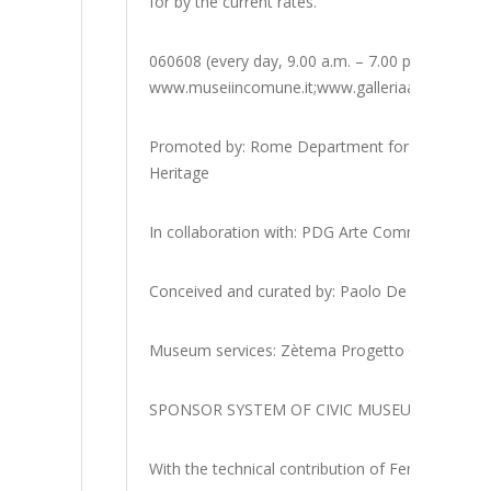
for by the current rates.
060608 (every day, 9.00 a.m. – 7.00 p.m.)
www.museiincomune.it;www.galleriaartemodern
Promoted by: Rome Department for Cultural Grow
Heritage
In collaboration with: PDG Arte Communications 
Conceived and curated by: Paolo De Grandis and
Museum services: Zètema Progetto Cultura
SPONSOR SYSTEM OF CIVIC MUSEUMS
With the technical contribution of Ferrovie dello 